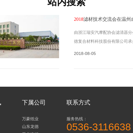
站内搜索
2018
滤材技术交流会在温州
由浙江瑞安汽摩配协会滤清器分
德复合材料科技股份有限公司承办
会”于8月4日在浙江温州举行。
2018-08-05
浙江环球滤清器公司董事长刘万
浙江福茂德滤清器公司董事长曹
东万豪集团龙德科技公司董事长
长、理事以及80余…
讯
下属公司
联系方式
万豪纸业
服务热线：
0536-3116638
山东龙德