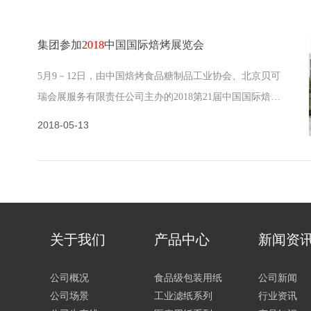
集团参加
2018
中国国际焙烤展览会
5月9－12日，由中国焙烤食品糖制品工业协会、北京贝可
瑞会展服务有限责任公司主办的2018第21届中国国际焙烤
展览会在上海新国际博览中心举行。我集团作为食品级高
2018-05-13
端包装纸材料主要生产企业应邀参加展会。中国国际焙烤
展会创始于1997年，每年5月在上海举办一届，是服务于焙
烤行业全产业链的亚太优选国际商贸展览平台。展会为全
球烘焙行业领袖、…
关于我们
产品中心
新闻资
公司概况
食品级包装用纸
公司新闻
公司场景
工业滤纸系列
行业资讯