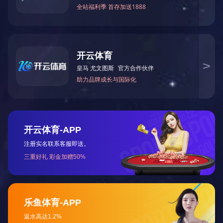
集团的核心竞争力，使集团始终保持健康、良好、稳步、
持续的发展势头。
唯有奋斗，方有未来。2024年，有许多的梦想值得我们
奋力拼搏创造，还会有不少的挑战等待我们攻坚克难。让
我们从过去的奋斗中汲取力量，增强信心，团结一致，同
心同德，向新发力，逐高而行，一起绘就万豪集团高质量
发展的新蓝图。
祝大家在新的一年里身体健康！工作顺利！阖家欢乐！
万事如意！
集团党委书记、董事长 尹培农
你觉得这篇文章怎么样？
0
0