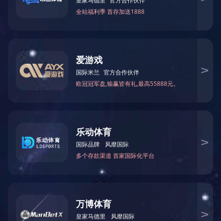
面捷报频传。玉龙公司今年获得“山东省制造业单项冠
军”“山东省瞪羚企业”“山东省专精特新企业”“高新技术企
业”等荣誉称号。龙德公司在已取得“国家级专精特新小巨
人企业”“高新技术企业”“山东省制造业单项冠军”“山东省瞪
羚企业”“山东省质量标杆企业”的基础上，先后获批“汽车滤
纸山东省工程研究中心”“山东省一企一技术研发中心”“山东
省工业设计中心”多个省级研发平台，一人获评“泰山产业
领军人才”，两人取得高级工程师技术职称。集团已拥有各
类专利90余项，掌握高端特种纸、汽车滤纸的核心技术，
为企业的可持续健康发展打下了坚实的基础。
2024年，将是万豪集团发展史上的关键之年。全球经济
下行的压力还在持续，但富有创造力、生命力，竞争力的
企业一定会有更大的发展空间。因此，我们要牢牢把握“洞
悉市场、把握节点、练好内功”的工作要点，坚持以市场为
导向，以发展为主线，以提高经济效益为中心，强化基础
管理、产品质量管理，大力开展科技创新，加大新产品研
发力度，进一步优化产品工艺，降低生产成本，不断提升