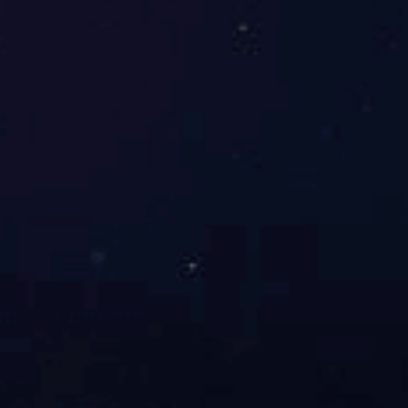
关于我们
有
公司概况
公司场景
公司生产线
资质荣誉
企业文化
任
何
问
产品中心
题
食品级包装用纸
工业滤纸系列
医疗用纸系列
特种纸系列
请
生活用纸系列
文化用纸系列
留
言
新闻资讯
给
我
公司新闻
行业资讯
产品知识
们
下属公司
万豪纸业
山东龙德
玉龙造纸
纸业化工
联系方式