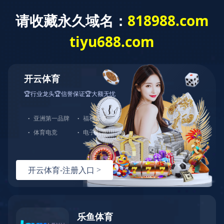
公司新闻
行业资讯
产品知识
踔厉奋发 蓄力新程 ——2024年元旦献词
发布时间：2024-01-01
点击量：
343
来日岁华好，万象始更新。在这辞旧迎新的美好时刻，
我谨代表集团党委、董事会向全体干部职工及其家属、退