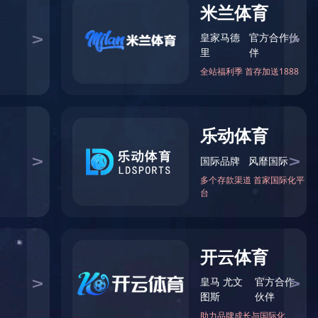
际汽车零部件、维修检测设备及服务用品展览会，在上海虹
配件品牌展会，是集信息交流、行业推广、商贸服务以及产
的参展企业，整体展示面积达30万平方米。全球汽车行业
。展会期间，参会人员积极热情接待到访的国内外客户，
龙德公司以及新产品、新技术，全面了解了国内外汽配行
更加卓越的产品和服务！