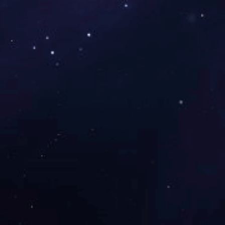
关于我们
产品中心
新闻资