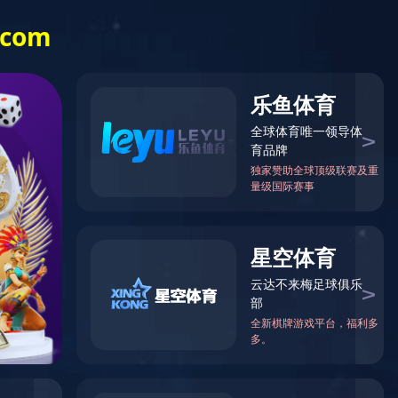
（中国）官方网站
English
主页
>
新闻资讯
>
公司新闻