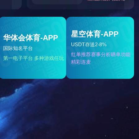
返回
考察指导
2017-10-11
证
2018-10-23
流指导
2018-01-17
团供应商大会
2024-07-18